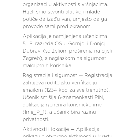
organizaciju aktivnosti s vršnjacima.
Htjeli smo stvoriti alat koji mlade
potiče da izađu van, umjesto da ga
provode sami pred ekranom.
Aplikacija je namijenjena učenicima
5.–8. razreda OŠ u Gornjoj i Donjoj
Dubravi (sa željom proširenja na cijeli
Zagreb), s naglaskom na sigurnost
maloljetnih korisnika.
Registracija i sigurnost — Registracija
zahtijeva roditeljsku verifikaciju
emailom (1234 kod za sve trenutno).
Učenik smišlja 6-znamenkasti PIN,
aplikacija generira korisničko ime
(Ime_P_1), a učenik bira razinu
privatnosti.
Aktivnosti i lokacije — Aplikacija
prikazuje otvorene aktivnosti u kvartu