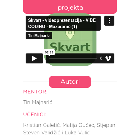
projekta
Autori
MENTOR:
Tin Majnarić
UČENICI:
Kristian Galetić, Matija Gučec, Stjepan
Steven Validžić i Luka Vulić