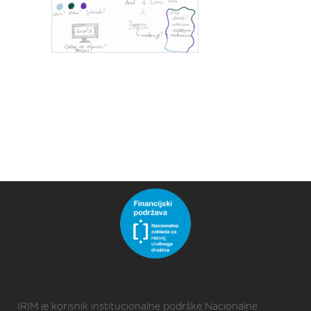
IRIM je korisnik institucionalne podrške Nacionalne