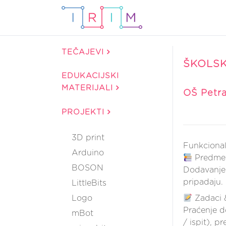
TEČAJEVI
ŠKOLSK
EDUKACIJSKI
MATERIJALI
OŠ Petra
PROJEKTI
3D print
Funkcional
Arduino
Predmet
BOSON
Dodavanje 
pripadaju.
LittleBits
Logo
Zadaci &
Praćenje d
mBot
/ ispit), 