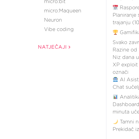
micro:bit
Raspore
micro:Maqueen
Planiranje
Neuron
trajanju (1
Vibe coding
Gamifika
Svako zavr
NATJEČAJI
Razine od 
Niz dana u
XP exploit
označi
AI Asist
Chat sučel
Analitik
Dashboard 
minuta uče
Tamni n
Prekidač i