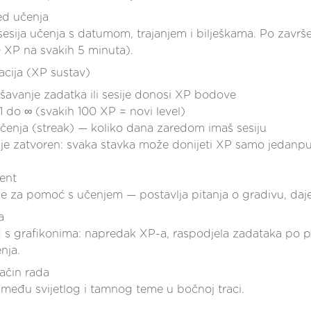
d učenja
 sesija učenja s datumom, trajanjem i bilješkama. Po zavr
0 XP na svakih 5 minuta).
cija (XP sustav)
šavanje zadatka ili sesije donosi XP bodove
1 do ∞ (svakih 100 XP = novi level)
čenja (streak) — koliko dana zaredom imaš sesiju
 je zatvoren: svaka stavka može donijeti XP samo jedanput
ent
je za pomoć s učenjem — postavlja pitanja o gradivu, daje 
a
s grafikonima: napredak XP-a, raspodjela zadataka po p
nja.
ačin rada
zmeđu svijetlog i tamnog teme u bočnoj traci.