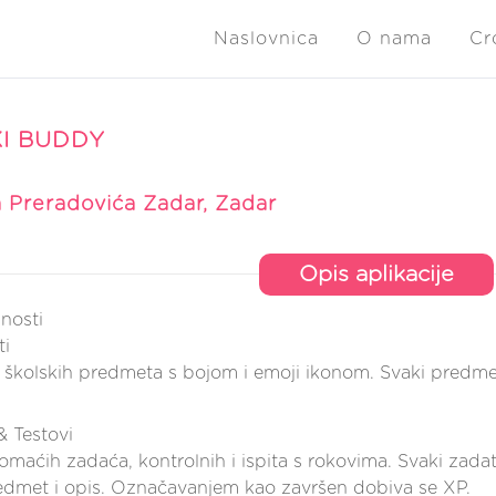
Naslovnica
O nama
Cr
I BUDDY
 Preradovića Zadar, Zadar
Opis aplikacije
nosti
i
školskih predmeta s bojom i emoji ikonom. Svaki predmet
 Testovi
omaćih zadaća, kontrolnih i ispita s rokovima. Svaki zad
predmet i opis. Označavanjem kao završen dobiva se XP.