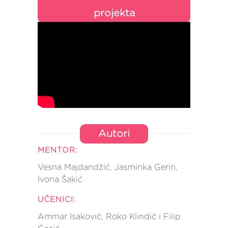
projekta
Autori
MENTOR:
Vesna Majdandžić, Jasminka Gerin,
Ivona Šakić
UČENICI:
Ammar Isaković, Roko Klindić i Filip