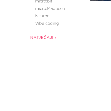
micro:bit
micro:Maqueen
Neuron
Vibe coding
NATJEČAJI