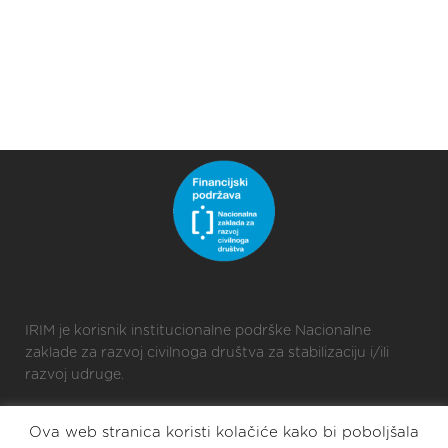
IRIM je korisnik institucionalne podrške Nacionalne
zaklade za razvoj civilnoga društva za stabilizaciju i/ili
razvoj udruge.
Ova web stranica koristi kolačiće kako bi poboljšala