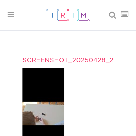
SCREENSHOT_20250428_211408