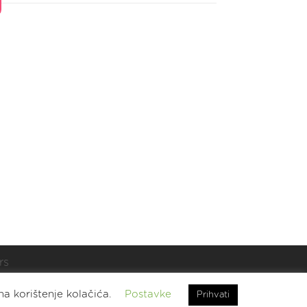
rs
t.
na korištenje kolačića.
Postavke
Prihvati