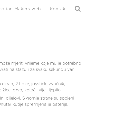
oatian Makers web
Kontakt
 može mjeriti vrijeme koje mu je potrebno
vrati na stazu i za svaku sekundu van
ekran, 2 tipke, joystick, zvučnik,
ice, drvo, kotači, vijci, ljepilo.
ni dijelovi. S gornje strane su spojeni
utar kutije spremljena je baterija.