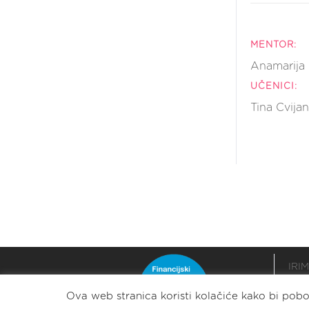
MENTOR:
Anamarija 
UČENICI:
Tina Cvija
IRIM
podr
Ova web stranica koristi kolačiće kako bi pobol
razv