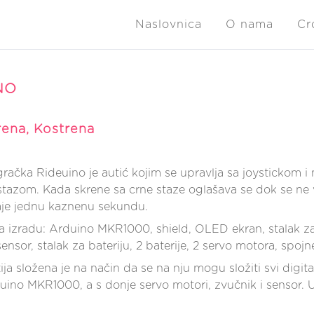
Naslovnica
O nama
Cr
NO
ena, Kostrena
gračka Rideuino je autić kojim se upravlja sa joystickom i
stazom. Kada skrene sa crne staze oglašava se dok se ne 
je jednu kaznenu sekundu.
za izradu: Arduino MKR1000, shield, OLED ekran, stalak za 
ensor, stalak za bateriju, 2 baterije, 2 servo motora, spojne ž
ja složena je na način da se na nju mogu složiti svi digital
uino MKR1000, a s donje servo motori, zvučnik i sensor. Un