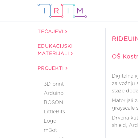
TEČAJEVI
RIDEUI
EDUKACIJSKI
MATERIJALI
OŠ Kostr
PROJEKTI
Digitalna i
za vožnju 
3D print
staze doda
Arduino
Materijali 
BOSON
grayscale s
LittleBits
Drvena kuti
Logo
shield, Ard
mBot