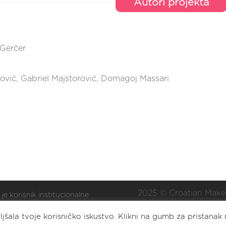
Autori projekta
Gerčer
nović, Gabriel Majstorović, Domagoj Massari
2025 © Croatian Make
 je korisnik institucionalne
ške Nacionalne zaklade za
Eat. Sleep. DIY. Repea
jšala tvoje korisničko iskustvo. Klikni na gumb za pristanak 
oj civilnoga društva za