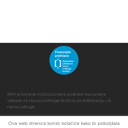
IRIM je korisnik institucionalne podrške Nacionalne
zaklade za razvoj civilnoga društva za stabilizaciju i/ili
razvoj udruge.
Ova web stranica koristi kolačiće kako bi poboljšala