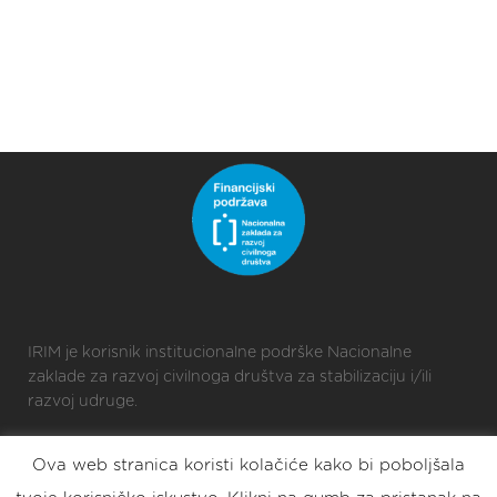
IRIM je korisnik institucionalne podrške Nacionalne
zaklade za razvoj civilnoga društva za stabilizaciju i/ili
razvoj udruge.
Ova web stranica koristi kolačiće kako bi poboljšala
2025 © Croatian Makers