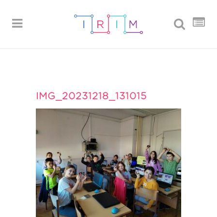
IMG_20231218_131015