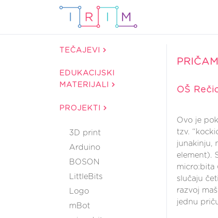
TEČAJEVI
PRIČAM
EDUKACIJSKI
MATERIJALI
OŠ Rečic
PROJEKTI
Ovo je poku
tzv. “kocki
3D print
junakinju,
Arduino
element). 
BOSON
micro:bita 
LittleBits
slučaju čet
razvoj mašt
Logo
jednu prič
mBot