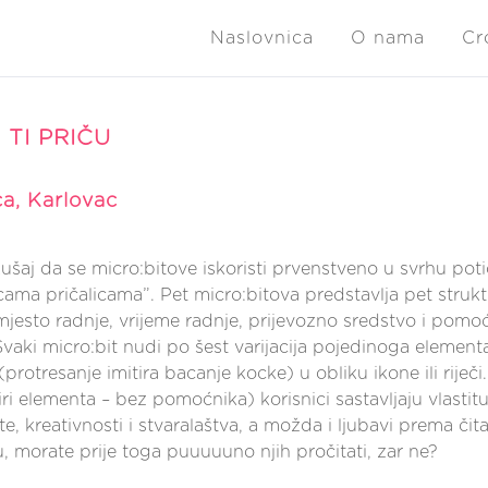
Naslovnica
O nama
Cr
 TI PRIČU
a, Karlovac
šaj da se micro:bitove iskoristi prvenstveno u svrhu potic
cama pričalicama”. Pet micro:bitova predstavlja pet strukt
 mjesto radnje, vrijeme radnje, prijevozno sredstvo i pom
Svaki micro:bit nudi po šest varijacija pojedinoga element
(protresanje imitira bacanje kocke) u obliku ikone ili rij
iri elementa – bez pomoćnika) korisnici sastavljaju vlastitu
e, kreativnosti i stvaralaštva, a možda i ljubavi prema čita
u, morate prije toga puuuuuno njih pročitati, zar ne?