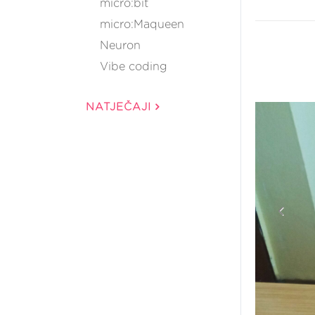
micro:bit
micro:Maqueen
Neuron
Vibe coding
NATJEČAJI