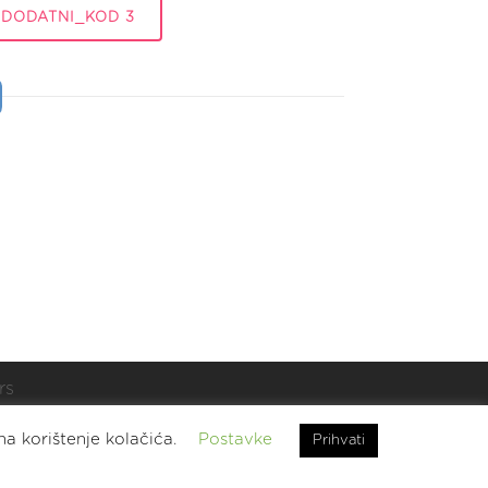
DODATNI_KOD 3
rs
t.
na korištenje kolačića.
Postavke
Prihvati