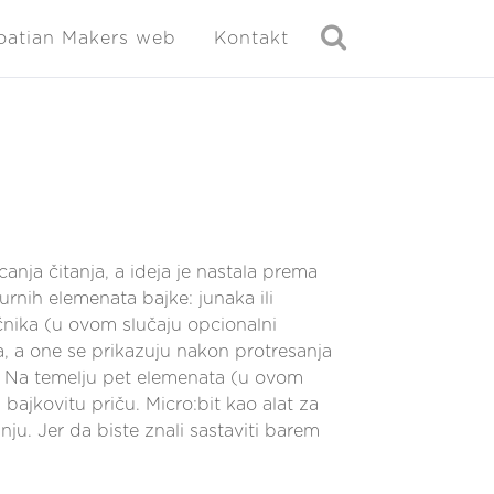
oatian Makers web
Kontakt
anja čitanja, a ideja je nastala prema
urnih elemenata bajke: junaka ili
oćnika (u ovom slučaju opcionalni
a, a one se prikazuju nakon protresanja
eči. Na temelju pet elemenata (u ovom
 bajkovitu priču. Micro:bit kao alat za
nju. Jer da biste znali sastaviti barem