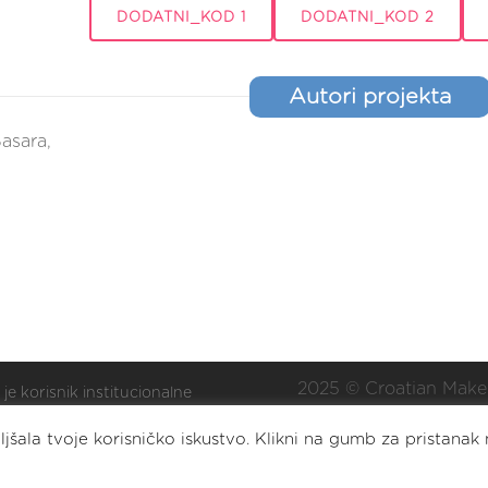
DODATNI_KOD 1
DODATNI_KOD 2
Autori projekta
Basara,
2025 © Croatian Make
 je korisnik institucionalne
ške Nacionalne zaklade za
Eat. Sleep. DIY. Repea
jšala tvoje korisničko iskustvo. Klikni na gumb za pristanak 
oj civilnoga društva za
lizaciju i/ili razvoj udruge.