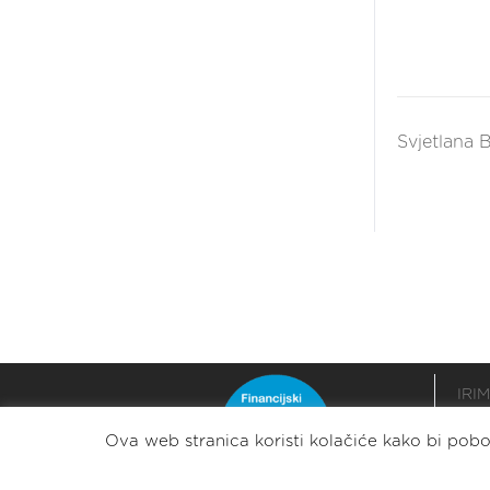
Svjetlana 
IRIM
podr
Ova web stranica koristi kolačiće kako bi pobol
razv
stabi