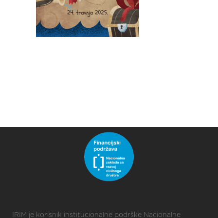
IRIM je korisnik institucionalne podrške Nacionalne