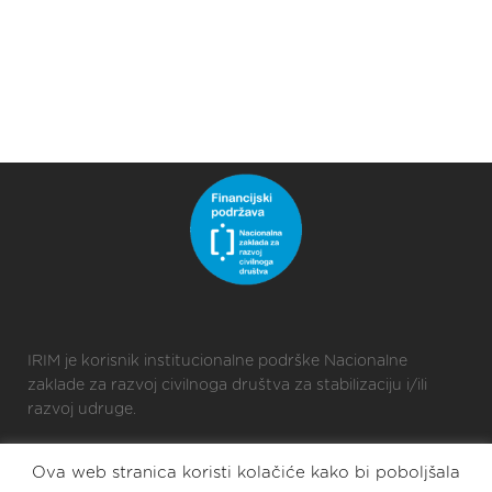
IRIM je korisnik institucionalne podrške Nacionalne
zaklade za razvoj civilnoga društva za stabilizaciju i/ili
razvoj udruge.
Ova web stranica koristi kolačiće kako bi poboljšala