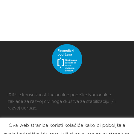
IRIM je korisnik institucionalne podrške Nacionalne
zaklade za razvoj civilnoga društva za stabilizaciju i/ili
razvoj udruge.
Ova web stranica koristi kolačiće kako bi poboljšala
2025 © Croatian Makers