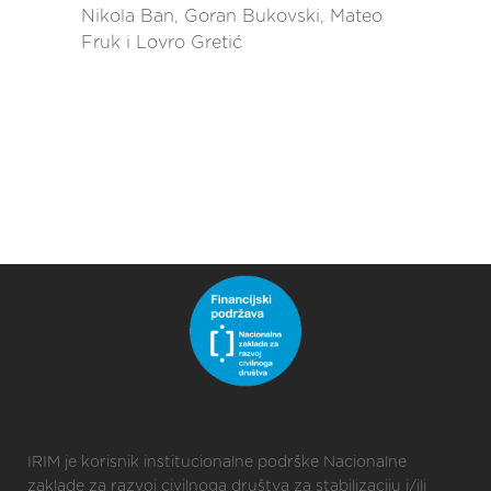
Nikola Ban, Goran Bukovski, Mateo
Fruk i Lovro Gretić
IRIM je korisnik institucionalne podrške Nacionalne
zaklade za razvoj civilnoga društva za stabilizaciju i/ili