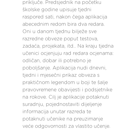
priključe. Predsjednik na početku
školske godine upisuje tjedni
raspored sati, nakon čega aplikacija
abecednim redom bira dva redara.
Oni u danom tjednu bilježe sve
razredne obveze poput testova,
zadaća, projekata, itd.. Na kraju tjedna
učenici ocjenjuju rad redara ocjenama:
odličan, dobar ili potrebno je
poboljšanje. Aplikacija nudi dnevni,
tjedni i mjesečni prikaz obveza s
praktičnom legendom u boji te šalje
pravovremene obavijesti i podsjetnike
na rokove. Cilj je aplikacije potaknuti
suradnju, pojednostaviti dijeljenje
informacija unutar razreda te
potaknuti učenike na preuzimanje
veće odgovornosti za vlastito učenje.