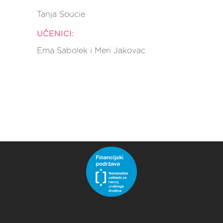
Tanja Soucie
UČENICI:
Ema Sabolek i Meri Jakovac