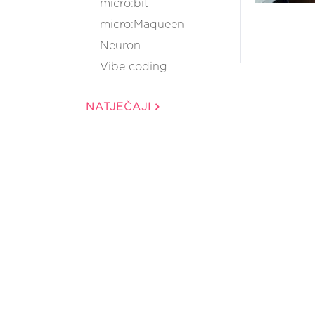
micro:bit
micro:Maqueen
Neuron
Vibe coding
NATJEČAJI