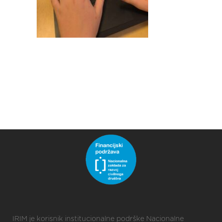
IRIM je korisnik institucionalne podrške Nacionalne