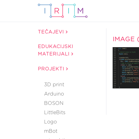
TEČAJEVI
IMAGE (
EDUKACIJSKI
MATERIJALI
PROJEKTI
3D print
Arduino
BOSON
LittleBits
Logo
mBot