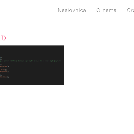
Naslovnica
O nama
Cr
1)