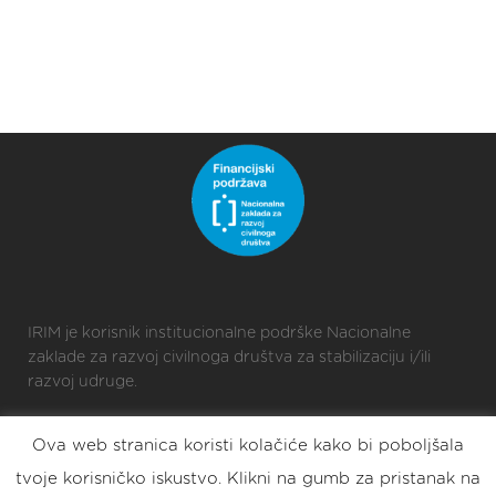
IRIM je korisnik institucionalne podrške Nacionalne
zaklade za razvoj civilnoga društva za stabilizaciju i/ili
razvoj udruge.
Ova web stranica koristi kolačiće kako bi poboljšala
2025 © Croatian Makers
tvoje korisničko iskustvo. Klikni na gumb za pristanak na