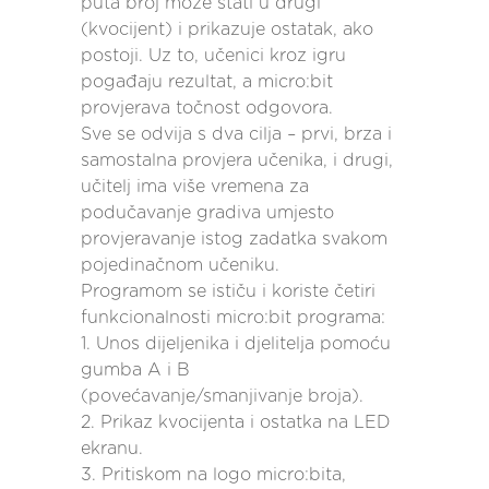
puta broj može stati u drugi
(kvocijent) i prikazuje ostatak, ako
postoji. Uz to, učenici kroz igru
pogađaju rezultat, a micro:bit
provjerava točnost odgovora.
Sve se odvija s dva cilja – prvi, brza i
samostalna provjera učenika, i drugi,
učitelj ima više vremena za
podučavanje gradiva umjesto
provjeravanje istog zadatka svakom
pojedinačnom učeniku.
Programom se ističu i koriste četiri
funkcionalnosti micro:bit programa:
1. Unos dijeljenika i djelitelja pomoću
gumba A i B
(povećavanje/smanjivanje broja).
2. Prikaz kvocijenta i ostatka na LED
ekranu.
3. Pritiskom na logo micro:bita,