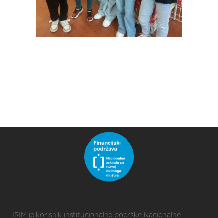
IRIM je korisnik institucionalne podrške Nacionalne