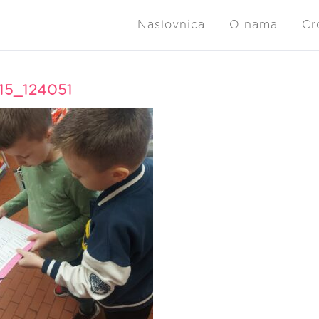
Naslovnica
O nama
Cr
15_124051