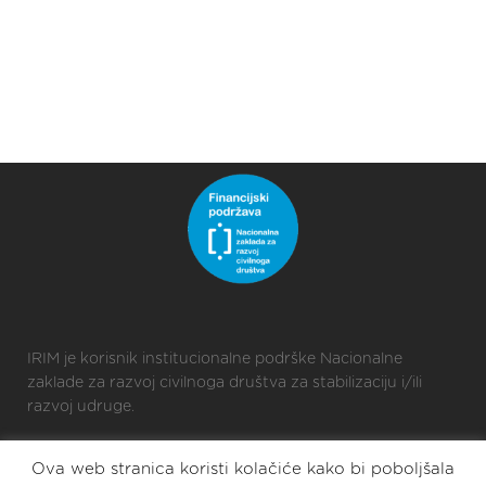
IRIM je korisnik institucionalne podrške Nacionalne
zaklade za razvoj civilnoga društva za stabilizaciju i/ili
razvoj udruge.
Ova web stranica koristi kolačiće kako bi poboljšala