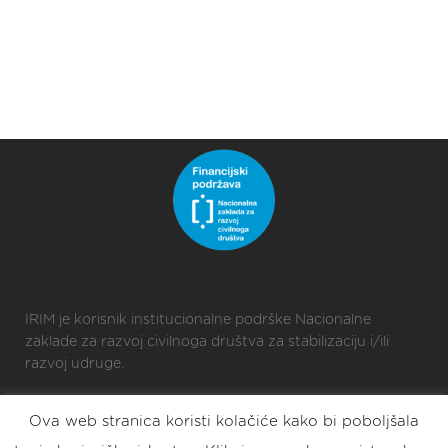
IRIM je korisnik institucionalne podrške Nacionalne
zaklade za razvoj civilnoga društva za stabilizaciju i/ili
razvoj udruge.
Ova web stranica koristi kolačiće kako bi poboljšala
2025 © Croatian Makers