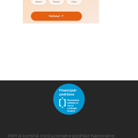
IRIM je korisnik institucionalne podrške Nacionalne