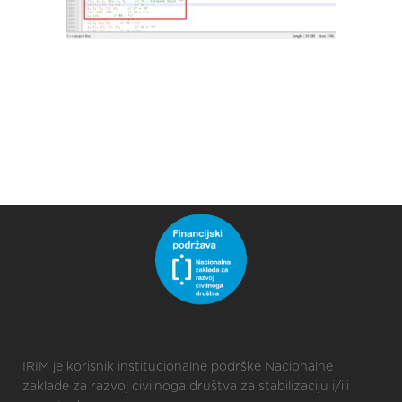
IRIM je korisnik institucionalne podrške Nacionalne
zaklade za razvoj civilnoga društva za stabilizaciju i/ili