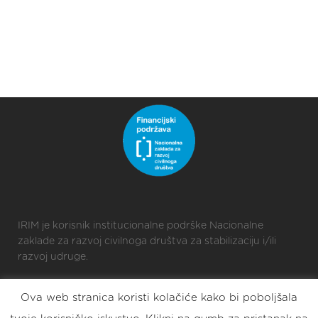
IRIM je korisnik institucionalne podrške Nacionalne
zaklade za razvoj civilnoga društva za stabilizaciju i/ili
razvoj udruge.
Ova web stranica koristi kolačiće kako bi poboljšala
2025 © Croatian Makers