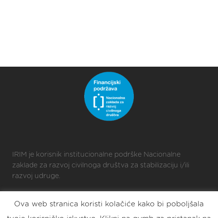
IRIM je korisnik institucionalne podrške Nacionalne
zaklade za razvoj civilnoga društva za stabilizaciju i/ili
razvoj udruge.
Ova web stranica koristi kolačiće kako bi poboljšala
2025 © Croatian Makers