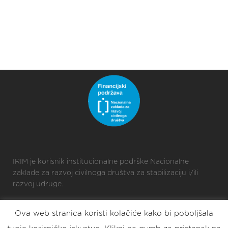
IRIM je korisnik institucionalne podrške Nacionalne
zaklade za razvoj civilnoga društva za stabilizaciju i/ili
razvoj udruge.
Ova web stranica koristi kolačiće kako bi poboljšala
2025 © Croatian Makers