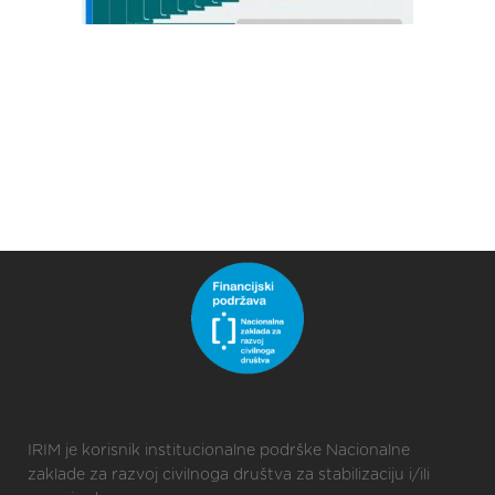
IRIM je korisnik institucionalne podrške Nacionalne
zaklade za razvoj civilnoga društva za stabilizaciju i/ili