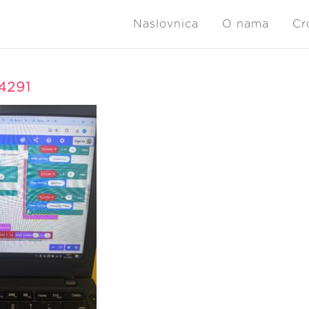
Naslovnica
O nama
Cr
4291