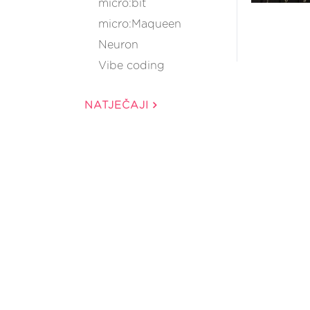
micro:bit
micro:Maqueen
Neuron
Vibe coding
NATJEČAJI