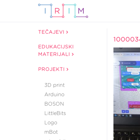
TEČAJEVI
100003
EDUKACIJSKI
MATERIJALI
PROJEKTI
3D print
Arduino
BOSON
LittleBits
Logo
mBot