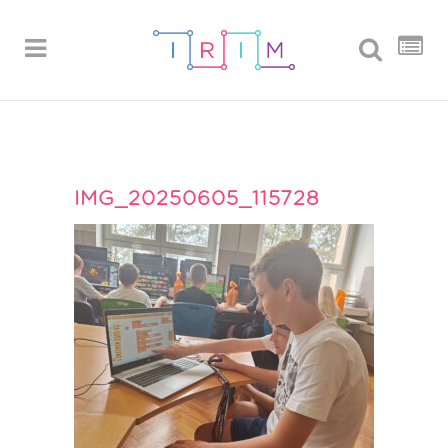
IMG_20250605_115728