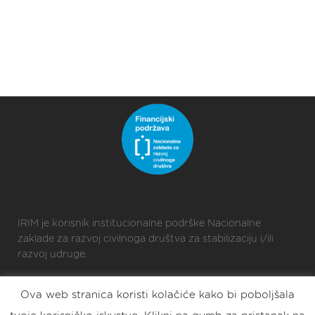
IRIM je korisnik institucionalne podrške Nacionalne
zaklade za razvoj civilnoga društva za stabilizaciju i/ili
razvoj udruge.
Ova web stranica koristi kolačiće kako bi poboljšala
2025 © Croatian Makers