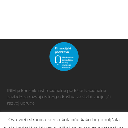
IRIM je korisnik institucionalne podrške Nacionalne
zaklade za razvoj civilnoga društva za stabilizaciju i/ili
razvoj udruge.
Ova web stranica koristi kolačiće kako bi poboljšala
2025 © Croatian Makers