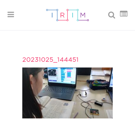
20231025_144451