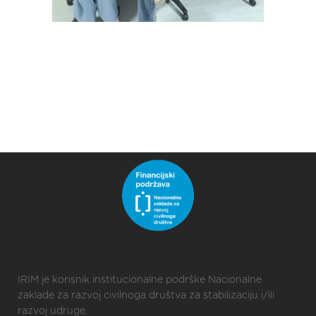
IRIM je korisnik institucionalne podrške Nacionalne
zaklade za razvoj civilnoga društva za stabilizaciju i/ili
razvoj udruge.