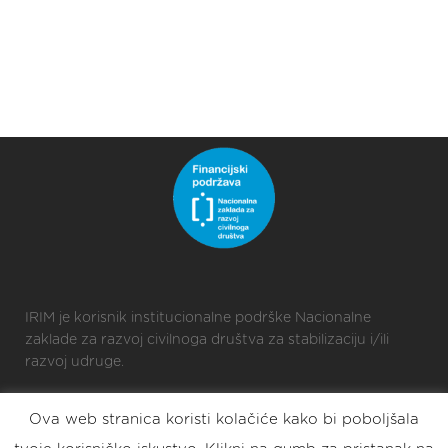
IRIM je korisnik institucionalne podrške Nacionalne
zaklade za razvoj civilnoga društva za stabilizaciju i/ili
razvoj udruge.
Ova web stranica koristi kolačiće kako bi poboljšala
2025 © Croatian Makers