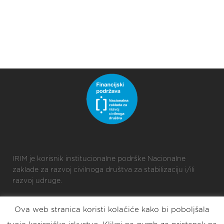
IRIM je korisnik institucionalne podrške Nacionalne
zaklade za razvoj civilnoga društva za stabilizaciju i/ili
razvoj udruge.
Ova web stranica koristi kolačiće kako bi poboljšala
2025 © Croatian Makers