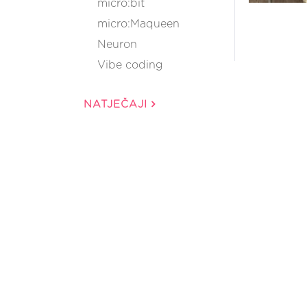
micro:bit
micro:Maqueen
Neuron
Vibe coding
NATJEČAJI