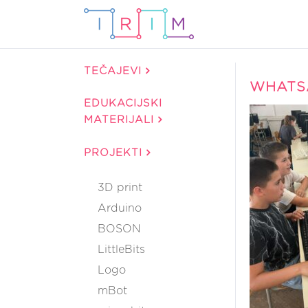
TEČAJEVI
WHATSA
EDUKACIJSKI
MATERIJALI
PROJEKTI
3D print
Arduino
BOSON
LittleBits
Logo
mBot