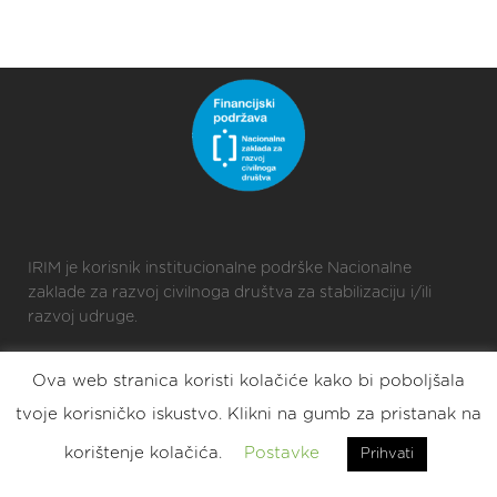
IRIM je korisnik institucionalne podrške Nacionalne
zaklade za razvoj civilnoga društva za stabilizaciju i/ili
razvoj udruge.
Ova web stranica koristi kolačiće kako bi poboljšala
2025 © Croatian Makers
tvoje korisničko iskustvo. Klikni na gumb za pristanak na
Eat. Sleep. DIY. Repeat.
korištenje kolačića.
Postavke
Prihvati