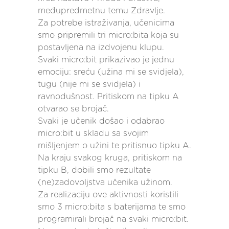
međupredmetnu temu Zdravlje.
Za potrebe istraživanja, učenicima
smo pripremili tri micro:bita koja su
postavljena na izdvojenu klupu.
Svaki micro:bit prikazivao je jednu
emociju: sreću (užina mi se svidjela),
tugu (nije mi se svidjela) i
ravnodušnost. Pritiskom na tipku A
otvarao se brojač.
Svaki je učenik došao i odabrao
micro:bit u skladu sa svojim
mišljenjem o užini te pritisnuo tipku A.
Na kraju svakog kruga, pritiskom na
tipku B, dobili smo rezultate
(ne)zadovoljstva učenika užinom.
Za realizaciju ove aktivnosti koristili
smo 3 micro:bita s baterijama te smo
programirali brojač na svaki micro:bit.