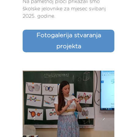
Na pametnoj ploči prikazali smo
školske jelovnike za mjesec svibanj
2025. godine.
Fotogalerija stvaranja
projekta