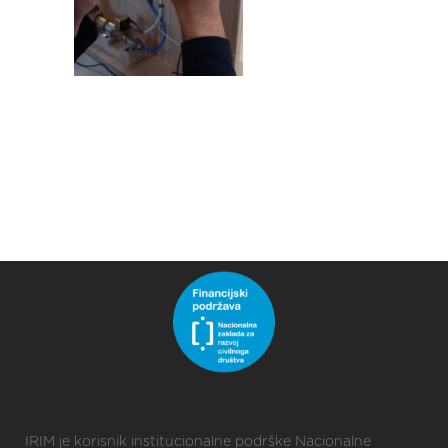
IRIM je korisnik institucionalne podrške Nacionalne