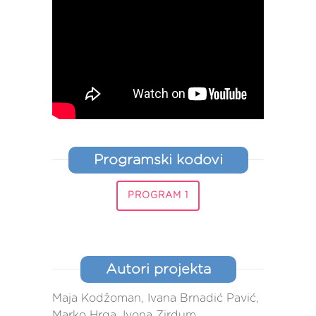
Programski kodovi
PROGRAM 1
Autori projekta
Maja Kodžoman, Ivana Brnadić Pavić,
Marko Hrga, Ivona Zirdum