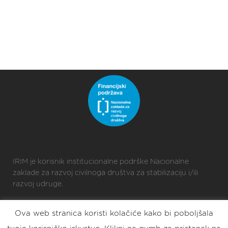
IRIM je korisnik institucionalne podrške Nacionalne
zaklade za razvoj civilnoga društva za stabilizaciju i/ili
razvoj udruge.
Ova web stranica koristi kolačiće kako bi poboljšala
2025 © Croatian Makers