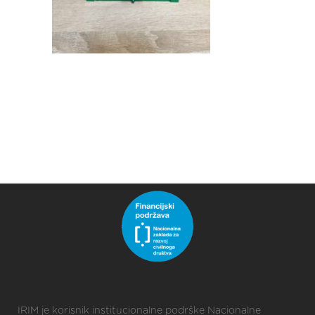
IRIM je korisnik institucionalne podrške Nacionalne