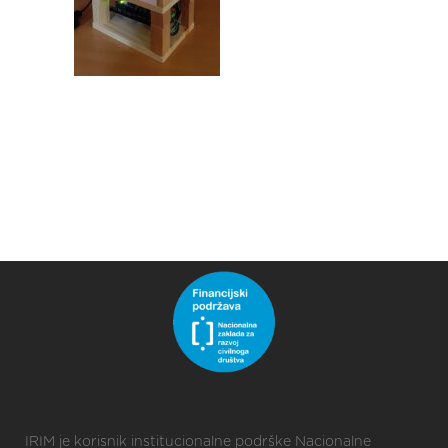
IRIM je korisnik institucionalne podrške Nacionalne