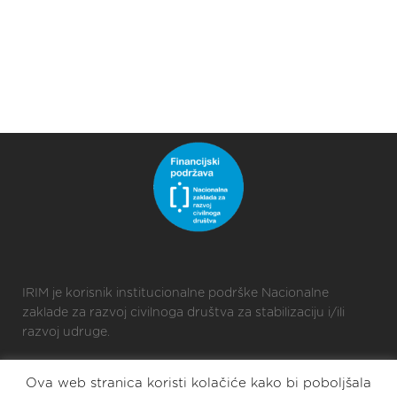
IRIM je korisnik institucionalne podrške Nacionalne
zaklade za razvoj civilnoga društva za stabilizaciju i/ili
razvoj udruge.
Ova web stranica koristi kolačiće kako bi poboljšala