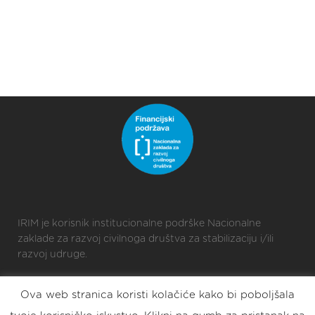
IRIM je korisnik institucionalne podrške Nacionalne
zaklade za razvoj civilnoga društva za stabilizaciju i/ili
razvoj udruge.
Ova web stranica koristi kolačiće kako bi poboljšala
2025 © Croatian Makers