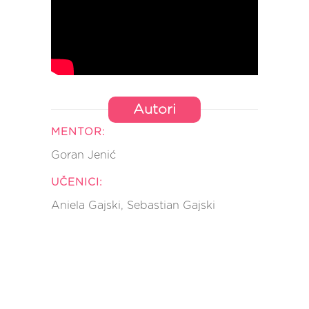
Autori
MENTOR:
Goran Jenić
UČENICI:
Aniela Gajski, Sebastian Gajski