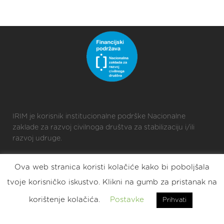
IRIM je korisnik institucionalne podrške Nacionalne
zaklade za razvoj civilnoga društva za stabilizaciju i/ili
razvoj udruge.
Ova web stranica koristi kolačiće kako bi poboljšala
2025 © Croatian Makers
tvoje korisničko iskustvo. Klikni na gumb za pristanak na
Eat. Sleep. DIY. Repeat.
korištenje kolačića.
Postavke
Prihvati