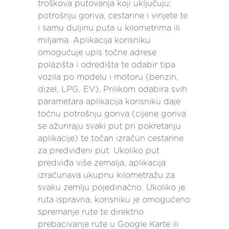
troškova putovanja koji uključuju:
potrošnju goriva, cestarine i vinjete te
i samu duljinu puta u kilometrima ili
miljama. Aplikacija korisniku
omogućuje upis točne adrese
polazišta i odredišta te odabir tipa
vozila po modelu i motoru (benzin,
dizel, LPG, EV). Prilikom odabira svih
parametara aplikacija korisniku daje
točnu potrošnju goriva (cijene goriva
se ažuriraju svaki put pri pokretanju
aplikacije) te točan izračun cestarine
za predviđeni put. Ukoliko put
predviđa više zemalja, aplikacija
izračunava ukupnu kilometražu za
svaku zemlju pojedinačno. Ukoliko je
ruta ispravna, korisniku je omogućeno
spremanje rute te direktno
prebacivanje rute u Google Karte ili