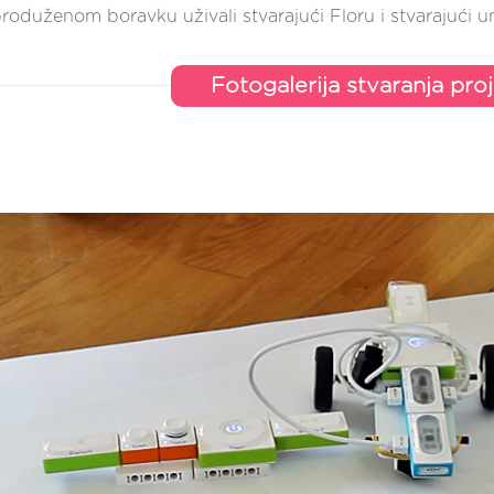
roduženom boravku uživali stvarajući Floru i stvarajući 
Fotogalerija stvaranja pro