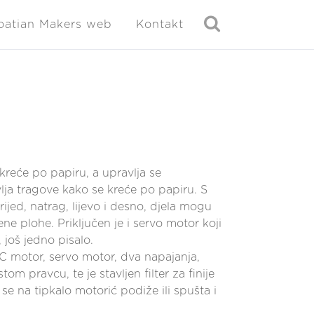
oatian Makers web
Kontakt
e kreće po papiru, a upravlja se
vlja tragove kako se kreće po papiru. S
ijed, natrag, lijevo i desno, djela mogu
e plohe. Priključen je i servo motor koji
 još jedno pisalo.
C motor, servo motor, dva napajanja,
om pravcu, te je stavljen filter za finije
se na tipkalo motorić podiže ili spušta i