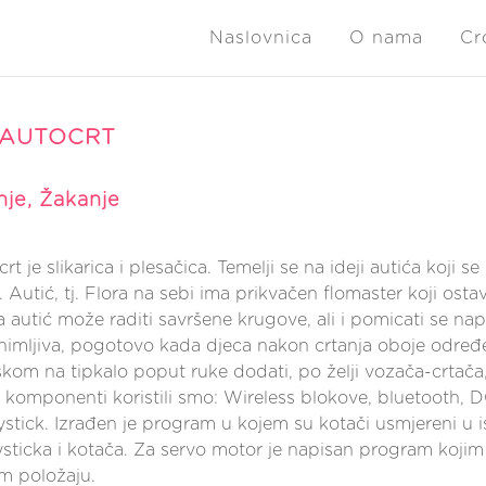
Naslovnica
O nama
Cr
 AUTOCRT
je, Žakanje
rt je slikarica i plesačica. Temelji se na ideji autića koji s
 Autić, tj. Flora na sebi ima prikvačen flomaster koji osta
autić može raditi savršene krugove, ali i pomicati se napr
animljiva, pogotovo kada djeca nakon crtanja oboje određen
skom na tipkalo poput ruke dodati, po želji vozača-crtača,
komponenti koristili smo: Wireless blokove, bluetooth, D
oystick. Izrađen je program u kojem su kotači usmjereni u ist
sticka i kotača. Za servo motor je napisan program kojim 
om položaju.