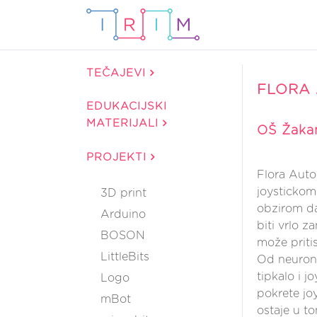
TEČAJEVI
FLORA
EDUKACIJSKI
MATERIJALI
OŠ Žakan
PROJEKTI
Flora Autoc
joystickom.
3D print
obzirom da 
Arduino
biti vrlo z
BOSON
može priti
LittleBits
Od neuron 
tipkalo i j
Logo
pokrete joy
mBot
ostaje u t