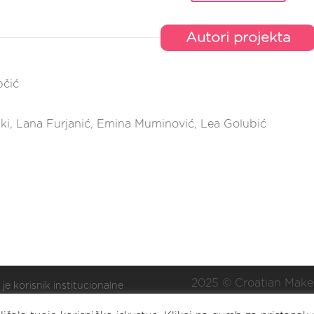
Autori projekta
pčić
ki, Lana Furjanić, Emina Muminović, Lea Golubić
2025 © Croatian Make
 je korisnik institucionalne
ške Nacionalne zaklade za
Eat. Sleep. DIY. Repea