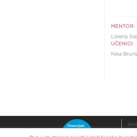
MENTOR:
Lorena So
UČENICI:
Nika Bruns
IRIM
podr